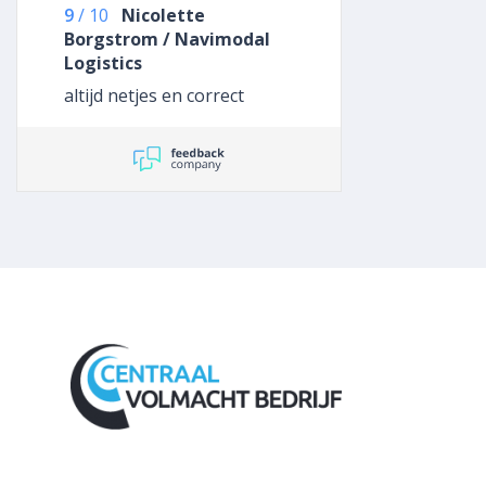
9
/
10
Nicolette
is wat zakelijker geworden.
Borgstrom / Navimodal
Iets minder Rotterdammers
Logistics
met opgestroopte mouwen
en no no nonsens
altijd netjes en correct
mentaliteit